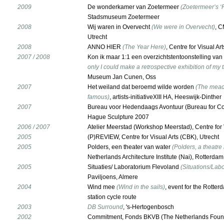
2009
De wonderkamer van Zoetermeer
(Zoetermeer’s ‘
Stadsmuseum Zoetermeer
2008
Wij waren in Overvecht
(We were in Overvecht)
, C
Utrecht
2008
ANNO HIER
(The Year Here)
, Centre for Visual A
2007 / 2008
Kon ik maar 1:1 een overzichtstentoonstelling va
only I could make a retrospective exhibition of my 
Museum Jan Cunen, Oss
2007
Het weiland dat beroemd wilde worden
(The mead
famous)
, artists-initiativeXIII HA, Heeswijk-Dinther
2007
Bureau voor Hedendaags Avontuur (Bureau for Co
Hague Sculpture 2007
2006 / 2007
Atelier Meerstad (Workshop Meerstad), Centre for 
2005
(P)REVIEW, Centre for Visual Arts (CBK), Utrecht
2005
Polders, een theater van water
(Polders, a theatre
Netherlands Architecture Institute (Nai), Rotterdam
2005
Situaties/ Laboratorium Flevoland
(Situations/Labo
Paviljoens, Almere
2004
Wind mee
(Wind in the sails)
, event for the Rotte
station cycle route
2003
DB Surround
, 's-Hertogenbosch
2002
Commitment, Fonds BKVB (The Netherlands Foundat