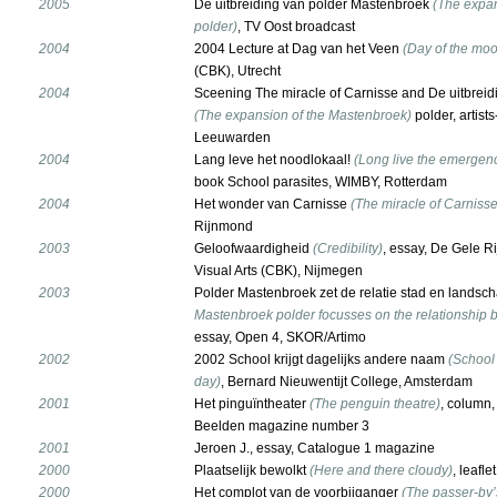
2005
De uitbreiding van polder Mastenbroek
(The expan
polder)
, TV Oost broadcast
2004
2004 Lecture at Dag van het Veen
(Day of the moo
(CBK), Utrecht
2004
Sceening The miracle of Carnisse and De uitbrei
(The expansion of the Mastenbroek)
polder, artist
Leeuwarden
2004
Lang leve het noodlokaal!
(Long live the emergen
book School parasites, WIMBY, Rotterdam
2004
Het wonder van Carnisse
(The miracle of Carnisse
Rijnmond
2003
Geloofwaardigheid
(Credibility)
, essay, De Gele R
Visual Arts (CBK), Nijmegen
2003
Polder Mastenbroek zet de relatie stad en landsc
Mastenbroek polder focusses on the relationship 
essay, Open 4, SKOR/Artimo
2002
2002 School krijgt dagelijks andere naam
(School
day)
, Bernard Nieuwentijt College, Amsterdam
2001
Het pinguïntheater
(The penguin theatre)
, column,
Beelden magazine number 3
2001
Jeroen J., essay, Catalogue 1 magazine
2000
Plaatselijk bewolkt
(Here and there cloudy)
, leafle
2000
Het complot van de voorbijganger
(The passer-by’