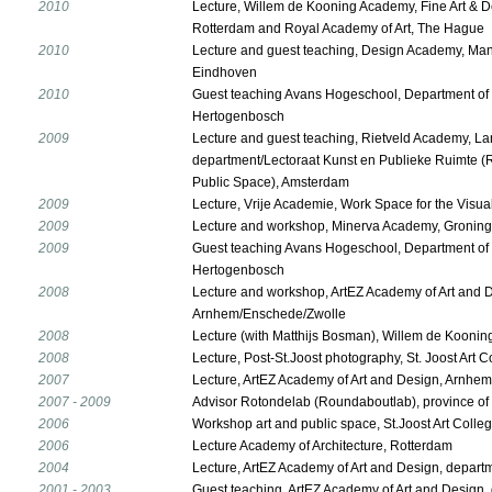
2010
Lecture, Willem de Kooning Academy, Fine Art & D
Rotterdam and Royal Academy of Art, The Hague
2010
Lecture and guest teaching, Design Academy, Man
Eindhoven
2010
Guest teaching Avans Hogeschool, Department of S
Hertogenbosch
2009
Lecture and guest teaching, Rietveld Academy, 
department/Lectoraat Kunst en Publieke Ruimte (
Public Space), Amsterdam
2009
Lecture, Vrije Academie, Work Space for the Visua
2009
Lecture and workshop, Minerva Academy, Gronin
2009
Guest teaching Avans Hogeschool, Department of S
Hertogenbosch
2008
Lecture and workshop, ArtEZ Academy of Art and 
Arnhem/Enschede/Zwolle
2008
Lecture (with Matthijs Bosman), Willem de Kooni
2008
Lecture, Post-St.Joost photography, St. Joost Art 
2007
Lecture, ArtEZ Academy of Art and Design, Arnhe
2007 - 2009
Advisor Rotondelab (Roundaboutlab), province of 
2006
Workshop art and public space, St.Joost Art Coll
2006
Lecture Academy of Architecture, Rotterdam
2004
Lecture, ArtEZ Academy of Art and Design, departm
2001 - 2003
Guest teaching, ArtEZ Academy of Art and Design, 