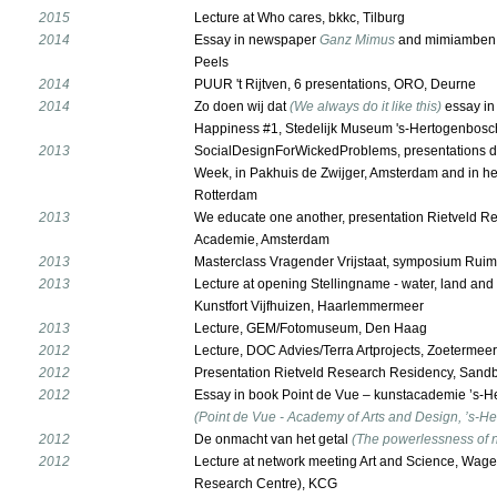
2015
Lecture at Who cares, bkkc, Tilburg
2014
Essay in newspaper
Ganz Mimus
and mimiamben 
Peels
2014
PUUR 't Rijtven, 6 presentations, ORO, Deurne
2014
Zo doen wij dat
(We always do it like this)
essay in
Happiness #1, Stedelijk Museum 's-Hertogenbosc
2013
SocialDesignForWickedProblems, presentations d
Week, in Pakhuis de Zwijger, Amsterdam and in het
Rotterdam
2013
We educate one another, presentation Rietveld R
Academie, Amsterdam
2013
Masterclass Vragender Vrijstaat, symposium Rui
2013
Lecture at opening Stellingname - water, land and 
Kunstfort Vijfhuizen, Haarlemmermeer
2013
Lecture, GEM/Fotomuseum, Den Haag
2012
Lecture, DOC Advies/Terra Artprojects, Zoetermeer
2012
Presentation Rietveld Research Residency, Sandb
2012
Essay in book Point de Vue – kunstacademie ’s-
(Point de Vue - Academy of Arts and Design, ’s-
2012
De onmacht van het getal
(The powerlessness of 
2012
Lecture at network meeting Art and Science, Wag
Research Centre), KCG