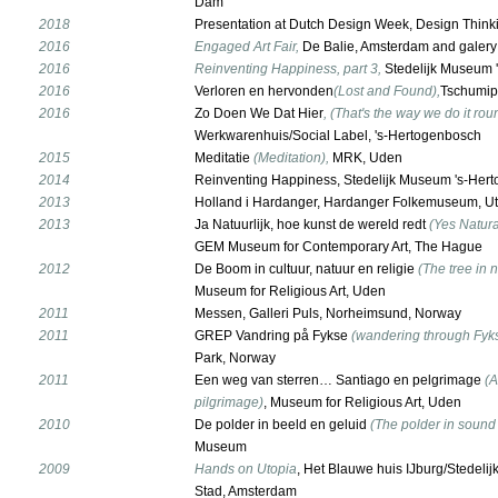
Dam
2018
Presentation at Dutch Design Week, Design Thinkin
2016
Engaged Art Fair,
De Balie, Amsterdam and gale
2016
Reinventing Happiness, part 3,
Stedelijk Museum 
2016
Verloren en hervonden
(Lost and Found),
Tschumip
2016
Zo Doen We Dat Hier
, (That's the way we do it ro
Werkwarenhuis/Social Label, 's-Hertogenbosch
2015
Meditatie
(Meditation),
MRK, Uden
2014
Reinventing Happiness, Stedelijk Museum 's-Her
2013
Holland i Hardanger, Hardanger Folkemuseum, U
2013
Ja Natuurlijk, hoe kunst de wereld redt
(Yes Natura
GEM Museum for Contemporary Art, The Hague
2012
De Boom in cultuur, natuur en religie
(The tree in n
Museum for Religious Art, Uden
2011
Messen, Galleri Puls, Norheimsund, Norway
2011
GREP Vandring på Fykse
(wandering through Fyk
Park, Norway
2011
Een weg van sterren… Santiago en pelgrimage
(A
pilgrimage)
, Museum for Religious Art, Uden
2010
De polder in beeld en geluid
(The polder in sound 
Museum
2009
Hands on Utopia
, Het Blauwe huis IJburg/Stedelij
Stad, Amsterdam