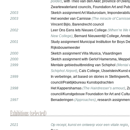
polder)
, with Theo van den Aker, province of Overi
Zwartewaterland councils, Foundation Art and Pu
2003
Sketch assignment Art Madurodam, Imponderabili
2003
Het wonder van Carnisse
(The miracle of Carnisse
Vincent Bijlo, Barendrecht council
2002
Leer Ons Eens Iets Nieuws College
(When’re We 
New College)
, Bernard Nieuwentijt College, Amst
2001
Study assignment Municipal Institution for Boys D
Rijksbouwmeester
2000
Sketch assignment Villa Musica, Vlaardingen
2000
Sketch assignment with Gerlof Hamersma, Meppel
1999
Mentale gebiedsuitbreiding van Schiphol
(Mental
Schiphol Airport)
, Cals College, IJsselstein/Kunst 
1999
In verbelinge, art based on stories in Stellingwerfs
council/Praktijkbureau Kunstopdrachten
1998
Het Kappersharnas
(The Hairdresser’s armour)
, 
council/Kunstgebouw Foundation for Art and Cultu
1997
Benaderingen
(Approaches)
, research assignmen
2021
Op recept, kunst en ontwerp voor een vitale regio
,