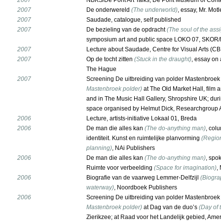
2007
NBKS/De Pont Art Talks, De Pont Museum of Conte
2007
De onderwereld
(The underworld)
, essay, Mr. Mot
2007
Saudade, catalogue, self published
2007
De bezieling van de opdracht
(The soul of the ass
symposium art and public space LOKO 07, SKOR
2007
Lecture about Saudade, Centre for Visual Arts (C
2007
Op de tocht zitten
(Stuck in the draught)
, essay on 
The Hague
2007
Screening De uitbreiding van polder Mastenbroek
Mastenbroek polder)
at The Old Market Hall, film 
and in The Music Hall Gallery, Shropshire UK; dur
space organised by Helmut Dick, Researchgroup A
2006
Lecture, artists-initiative Lokaal 01, Breda
2006
De man die alles kan
(The do-anything man)
, col
identiteit. Kunst en ruimtelijke planvorming
(Region
planning)
, NAi Publishers
2006
De man die alles kan
(The do-anything man)
, spo
Ruimte voor verbeelding
(Space for imagination)
,
2006
Biografie van de vaarweg Lemmer-Delfzijl
(Biograp
waterway)
, Noordboek Publishers
2006
Screening De uitbreiding van polder Mastenbroe
Mastenbroek polder)
at Dag van de duo’s
(Day of 
Zierikzee; at Raad voor het Landelijk gebied, Amer