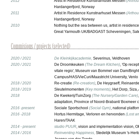
2012
Artist In Residence Kunstnarhuset Messen
(Artho
Hardangerfjord, Norway
2011
Artist In Residence Kunstnarhuset Messen
(Artho
Hardangerfjord, Norway
2010
Nothing but the sea between us, artist in residence
Great Yarmouth UK/BADGAST Scheveningen, Sate
2020 / 2021
De Kleinkijkacademie,
Severinus, Veldhoven
2020 / 2021
De Droomkeuken
(The Dream Kitchen)
, 'Op recep
vitale regio', Museum van Bommel van Dam/Brigh
Campus/HAS/VieCuri/Maastricht University, Venlo
2018 / 2020
Re-creatie
(Re-creation)
, De Heygraeff, Reinaer
2018 / 2019
Sleutelmomenten
(Key moments)
, Het Dorp, Siza
2018
De Kwekerij/TuinZorg
(The Nursery/Garden Care)
adaptation, Province of Noord-Brabant/ Boxmeer c
2016 -present
Sociale Sportschool
(Social Gym)
, national platfo
2016 -2018
Hortus Hermitage, Verloren en hervonden
(Lost a
Haren/TAAK
2014 - present
studio PUUR
, vision and implementation vision,
2014 / 2016
Reinventing Happiness,
Stedelijk Museum 's-Hert