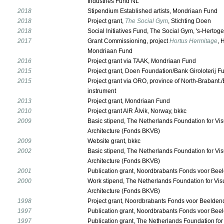
Industries Fund NL
2018
Stipendium Established artists, Mondriaan Fund
2018
Project grant,
The Social Gym
, Stichting Doen
2018
Social Initiatives Fund, The Social Gym, 's-Herto
2017
Grant Commissioning, project
Hortus Hermitage
, 
Mondriaan Fund
2016
Project grant via TAAK, Mondriaan Fund
2015
Project grant, Doen Foundation/Bank Giroloterij F
2015
Project grant via ORO, province of North-Brabant
instrument
2013
Project grant, Mondriaan Fund
2010
Project grant AIR Ålvik, Norway, bkkc
2009
Basic stipend, The Netherlands Foundation for Vis
Architecture (Fonds BKVB)
2009
Website grant, bkkc
2002
Basic stipend, The Netherlands Foundation for Vis
Architecture (Fonds BKVB)
2001
Publication grant, Noordbrabants Fonds voor Bee
2000
Work stipend, The Netherlands Foundation for Vis
Architecture (Fonds BKVB)
1998
Project grant, Noordbrabants Fonds voor Beelden
1997
Publication grant, Noordbrabants Fonds voor Bee
1997
Publication grant, The Netherlands Foundation for