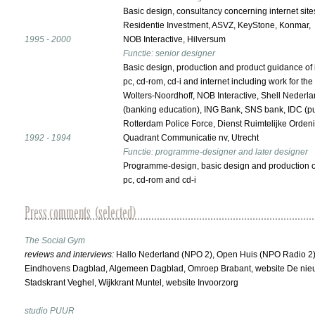
Basic design, consultancy concerning internet sites
Residentie Investment, ASVZ, KeyStone, Konmar,
1995 - 2000
NOB Interactive, Hilversum
Functie: senior designer
Basic design, production and product guidance of
pc, cd-rom, cd-i and internet including work for the 
Wolters-Noordhoff, NOB Interactive, Shell Nederla
(banking education), ING Bank, SNS bank, IDC (pu
Rotterdam Police Force, Dienst Ruimtelijke Orde
1992 - 1994
Quadrant Communicatie nv, Utrecht
Functie: programme-designer and later designer
Programme-design, basic design and production o
pc, cd-rom and cd-i
The Social Gym
reviews and interviews:
Hallo Nederland (NPO 2), Open Huis (NPO Radio 2)
Eindhovens Dagblad, Algemeen Dagblad, Omroep Brabant, website De nieuwe
Stadskrant Veghel, Wijkkrant Muntel, website Invoorzorg
studio PUUR