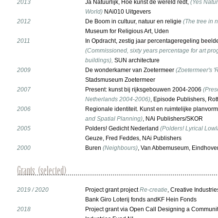
2013
Ja Natuurlijk, Hoe kunst de wereld redt,
(Yes Natur
World)
NAi010 Uitgevers
2012
De Boom in cultuur, natuur en religie
(The tree in n
Museum for Religious Art, Uden
2011
In Opdracht, zestig jaar percentageregeling beeld
(Commissioned, sixty years percentage for art p
buildings),
SUN architecture
2009
De wonderkamer van Zoetermeer
(Zoetermeer's '
Stadsmuseum Zoetermeer
2007
Present: kunst bij rijksgebouwen 2004-2006
(Pres
Netherlands 2004-2006)
, Episode Publishers, Ro
2006
Regionale identiteit. Kunst en ruimtelijke planvor
and Spatial Planning)
, NAi Publishers/SKOR
2005
Polders! Gedicht Nederland
(Polders! Lyrical Low
Geuze, Fred Feddes, NAi Publishers
2000
Buren
(Neighbours)
, Van Abbemuseum, Eindhove
2019 / 2020
Project grant project
Re-creatie
, Creative Industr
Bank Giro Loterij fonds andKF Hein Fonds
2018
Project grant via Open Call Designing a Communit