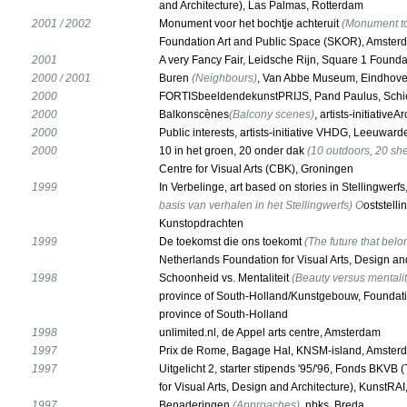
and Architecture), Las Palmas, Rotterdam
2001 / 2002
Monument voor het bochtje achteruit
(Monument to 
Foundation Art and Public Space (SKOR), Amster
2001
A very Fancy Fair, Leidsche Rijn, Square 1 Founda
2000 / 2001
Buren
(Neighbours)
, Van Abbe Museum, Eindhov
2000
FORTISbeeldendekunstPRIJS, Pand Paulus, Sch
2000
Balkonscènes
(Balcony scenes)
, artists-initiative
2000
Public interests, artists-initiative VHDG, Leeuward
2000
10 in het groen, 20 onder dak
(10 outdoors, 20 she
Centre for Visual Arts (CBK), Groningen
1999
In Verbelinge, art based on stories in Stellingwerfs
basis van verhalen in het Stellingwerfs) O
oststelli
Kunstopdrachten
1999
De toekomst die ons toekomt
(The future that belo
Netherlands Foundation for Visual Arts, Design an
1998
Schoonheid vs. Mentaliteit
(Beauty versus mentalit
province of South-Holland/Kunstgebouw, Foundatio
province of South-Holland
1998
unlimited.nl, de Appel arts centre, Amsterdam
1997
Prix de Rome, Bagage Hal, KNSM-island, Amster
1997
Uitgelicht 2, starter stipends '95/'96, Fonds BKV
for Visual Arts, Design and Architecture), KunstRA
1997
Benaderingen
(Approaches)
, nbks, Breda