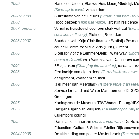
2009
Hands on Utopia, Blauwe Huis IJburg/Stedelijk Mu
(Stedelijk in town)
, Amsterdam
2008 / 2009
Suikertante van de Heuvel
(Sugar–aunt from Heuv
2008
Hoog bezoek
(High rise visitor)
, artist in residenc
2007- ongoing
Verruil je huissleutel voor een sterk verhaal
(Excha
cock and bull story)
, Pluimen, Rotterdam
2006 / 2007
Saudade with Krijn Christiaansen/Matthijs Bosman
council/Centre for Visual Arts (CBK), Utrecht
2006
Biography of the Lemmer-Delfzijl waterway
(Biogr
Lemmer-Delfzijl)
with Vanessa van Dam, provinces
2006
FF bijtanken
(Charging the batteries)
, research as
2006
Een koekje van eigen deeg
(Tarred with your own
assignment, Zaandam council
2006
Is er meer dan Meerstad?
(Is there more than Mee
Service for Land and Water Management (DLG)/Cen
Groningen
2005
Koningsvoorde Museum, TBV Wonen Tilburg/NB
2005
Het geheugen van Parijsch
(The memory of Parijsc
Culemborg council
2005
Dan maak je maar zin
(Have it your way)
, De Hofto
Education, Culture & Science/Atelier Rijksbouwme
2004 / 2005
De uitbreiding van polder Mastenbroek
(The expa