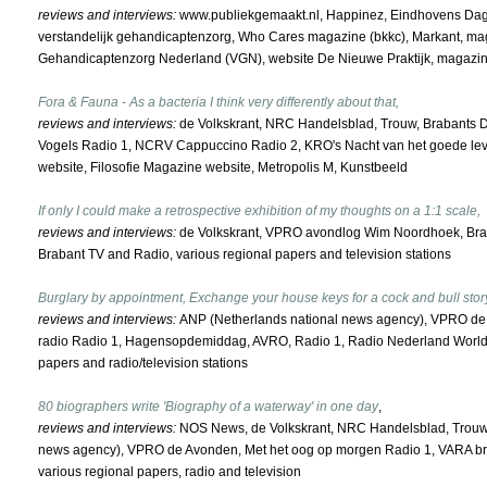
reviews and interviews:
www.publiekgemaakt.nl, Happinez, Eindhovens Dagb
verstandelijk gehandicaptenzorg, Who Cares magazine (bkkc), Markant, ma
Gehandicaptenzorg Nederland (VGN), website De Nieuwe Praktijk, magaz
Fora & Fauna - As a bacteria I think very differently about that,
reviews and interviews:
de Volkskrant, NRC Handelsblad, Trouw, Brabants
Vogels Radio 1, NCRV Cappuccino Radio 2, KRO's Nacht van het goede l
website, Filosofie Magazine website, Metropolis M, Kunstbeeld
If only I could make a retrospective exhibition of my thoughts on a 1:1 scale,
reviews and interviews:
de Volkskrant, VPRO avondlog Wim Noordhoek, Br
Brabant TV and Radio, various regional papers and television stations
Burglary by appointment, Exchange your house keys for a cock and bull stor
reviews and interviews:
ANP (Netherlands national news agency), VPRO de
radio Radio 1, Hagensopdemiddag, AVRO, Radio 1, Radio Nederland World S
papers and radio/television stations
80 biographers write 'Biography of a waterway' in one day
,
reviews and interviews:
NOS News, de Volkskrant, NRC Handelsblad, Trouw,
news agency), VPRO de Avonden, Met het oog op morgen Radio 1, VARA bre
various regional papers, radio and television