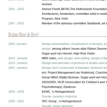
Arnhem
2001 - 2003
Advisor Fonds BKVB (The Netherlands Foundation 
Architecture), Amsterdam, committee artist in resi
Program, New York)
1997 - 2001
Member of the advisory committee Stadbeeld, art 
2001- present
Design presentations, visualisations of designs, po
design,
among others: house-style Rijtven Deurne
Sugar-aunt van Heuvel, High Rise Visitor
2010 - present
MRK Uden,
web-design, web-editing, design of flye
2010 - present
Design and execution of products in textiles and l
2001 - present
Design and Construction of websites, freelance w
incl. Project Management van Nistelrooij, Coachin
Group Witlof, Mattijs Bosman, Sugar-aunt van He
2003/2005, VKJP (Association for Children's and 
Psychotherapy), Edufocus
2004 - 2005
EKWC, 's-Hertogenbosch
Functie: ceramics instructor,
2000 - 2001
SPC Group , 's-Hertogenbosch
Functie: senior designer