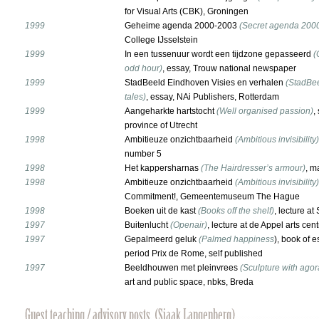
for Visual Arts (CBK), Groningen
1999
Geheime agenda 2000-2003
(Secret agenda 200
College IJsselstein
1999
In een tussenuur wordt een tijdzone gepasseerd
(
odd hour)
, essay, Trouw national newspaper
1999
StadBeeld Eindhoven Visies en verhalen
(StadBee
tales)
, essay, NAi Publishers, Rotterdam
1999
Aangeharkte hartstocht
(Well organised passion)
,
province of Utrecht
1998
Ambitieuze onzichtbaarheid
(Ambitious invisibility)
number 5
1998
Het kappersharnas
(The Hairdresser’s armour)
, m
1998
Ambitieuze onzichtbaarheid
(Ambitious invisibility)
Commitment!, Gemeentemuseum The Hague
1998
Boeken uit de kast
(Books off the shelf)
, lecture a
1997
Buitenlucht
(Openair)
, lecture at de Appel arts ce
1997
Gepalmeerd geluk
(Palmed happiness
), book of 
period Prix de Rome, self published
1997
Beeldhouwen met pleinvrees
(Sculpture with ago
art and public space, nbks, Breda