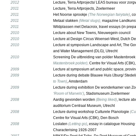
2012
Lecture, Terra Artprojects/ LEAS bureau voor zor
2011
Lecture, Terra Artprojects, Zoetermeer
2011
Het Noorse sprookje
(The Norwegian fairytale)
, c
2011
Metaal slakken
(Metal slugs),
magazine Landkuns
2011
Wildplassen met Delacroix, travel essays (in prepa
2010
Lecture about New Towns, Nieuwegein council
2010
Lecture at Design Circus Woensel-West, Dutch D
2010
Lecture at symposium Landscape and Art, The Go
and Water Management (DLG), Utrecht
2010
Screening De uitbreiding van polder Mastenbroe
Mastenbroek polder),
Centre for Visual Arts (CBK)
2009
Lecture at symposium art and public space, provi
2009
Lecture during debate Blauwe Huis IJburg/ Stedeli
to Town)
, Amsterdam
2009
Lecture during exhibition De wonderkamer van Z
‘Room of Marvels’)
, Stadsmuseum Zoetermeer
2008
Aardig gevonden worden
(Being liked)
, lecture ab
auditorium Centraal Museum, Utrecht
2008
Lecture during workshop Culturele Planologie
(Cu
Centre for Visual Arts (CBK), Den Bosch
2008
Loslaten
(Letting go)
, essay in catalogue Housing 
Characterising 1926-2007