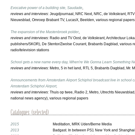
Evocative power of a building site, Saudade
,
reviews and interviews:
Jeugdjournaal, NRC Next, NRC, de Volkskrant, RTV 
Nieuwsblad, Omroep Brabant TV, LucasX, Beelden, various regional papers a
The expansion of the Mastenbroek polder
,
reviews and interviews:
Radio and TV Oost, de Volkskrant, Architectuur Loka
publishers/SKOR), De Stentor/Zwolse Courant, Brabants Dagblad, various r
radio/television stations
School gets a new name every day, When're We Gonna Learn Something N
reviews and interviews:
Metro, 5 in het land, RTL 5, Brabants Dagblad, Mr. M
Announcements from Amsterdam Airport Schiphol broadcast live in school c
Amsterdam Schiphol Airport,
reviews and interviews:
Thuis op twee, Radio 2, Metro, Utrechts Nieuwsblad
national news agency), various regional papers
2015
Meditation, MRK Uden/Berne Media
2013
Badgast. In between PS1 New York and Shanghai, 