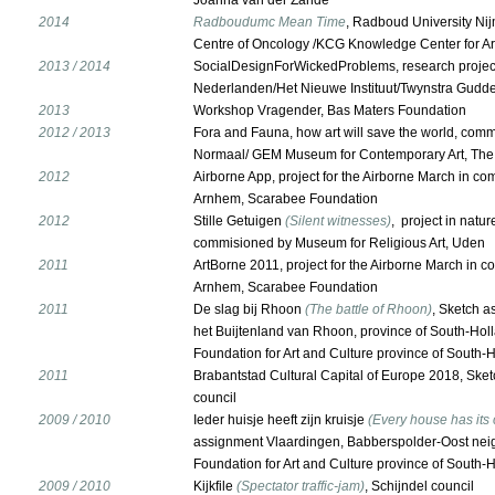
Joanna van der Zande
2014
Radboudumc Mean Time
, Radboud University Ni
Centre of Oncology /KCG Knowledge Center for Ar
2013 / 2014
SocialDesignForWickedProblems, research project
Nederlanden/Het Nieuwe Instituut/Twynstra Gudd
2013
Workshop Vragender, Bas Maters Foundation
2012 / 2013
Fora and Fauna, how art will save the world, comm
Normaal/ GEM Museum for Contemporary Art, Th
2012
Airborne App, project for the Airborne March in co
Arnhem, Scarabee Foundation
2012
Stille Getuigen
(
Silent witnesses
)
,
project in natu
commisioned by Museum for Religious Art, Uden
2011
ArtBorne 2011, project for the Airborne March in c
Arnhem, Scarabee Foundation
2011
De slag bij Rhoon
(The battle of Rhoon)
, Sketch 
het Buijtenland van Rhoon, province of South-Ho
Foundation for Art and Culture province of South-
2011
Brabantstad Cultural Capital of Europe 2018, Sk
council
2009 / 2010
Ieder huisje heeft zijn kruisje
(Every house has its 
assignment Vlaardingen, Babberspolder-Oost ne
Foundation for Art and Culture province of South-
2009 / 2010
Kijkfile
(Spectator traffic-jam)
, Schijndel council