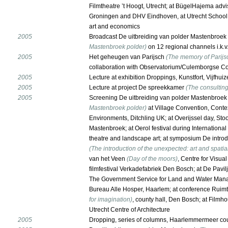
Filmtheatre ’t Hoogt, Utrecht; at BügelHajema adv
Groningen and DHV Eindhoven, at Utrecht School of
art and economics
2005
Broadcast De uitbreiding van polder Mastenbroek
Mastenbroek polder)
on 12 regional channels i.k.
2005
Het geheugen van Parijsch
(The memory of Parijs
collaboration with Observatorium/Culemborgse C
2005
Lecture at exhibition Droppings, Kunstfort, Vijfhui
2005
Lecture at project De spreekkamer
(The consultin
2005
Screening De uitbreiding van polder Mastenbroek
Mastenbroek polder)
at Village Convention, Contex
Environments, Ditchling UK; at Overijssel day, St
Mastenbroek; at Oerol festival during International
theatre and landscape art; at symposium De intro
(The introduction of the unexpected: art and spatia
van het Veen
(Day of the moors)
, Centre for Visual
filmfestival Verkadefabriek Den Bosch; at De Pavil
The Government Service for Land and Water Mana
Bureau Alle Hosper, Haarlem; at conference Ruimt
for imagination)
, county hall, Den Bosch; at Filmho
Utrecht Centre of Architecture
2005
Dropping, series of columns, Haarlemmermeer cou