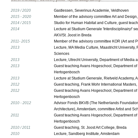
2019 / 2020
Gastlessen, Severinus Academie, Veldhoven
2015 - 2020
Member of the advisory committee Art and Design,
2014 / 2015
Studio for Human Habitat and Culture, guest teach
2014
Lecture at Studium Generale 'Interdisciplinairy!' s
AKV/St. Joost in Breda
2011- 2015
Member of the advisory committee KOR (Art and P
2013
Lecture, MA Media Culture, Maastricht University, F
Sciences
2013
Lecture, Utrecht University, Department of Media 
2013
Guest teaching Avans Hogeschool, Department of S
Hertogenbosch
2013
Lecture at Studium Generale, Rietveld Academy,
2012
Guest teaching, Frank Mohr International Masters
2012
Guest teaching Avans Hogeschool, Department of S
Hertogenbosch
2010 - 2012
Advisor Fonds BKVB (The Netherlands Foundation 
Architecture), Amsterdam, committee Artist and Sc
2011
Guest teaching Avans Hogeschool, Department of S
Hertogenbosch
2010 / 2011
Guest teaching, St. Joost Art College, Breda
2010
Lecture, Sandberg Institute, Amsterdam