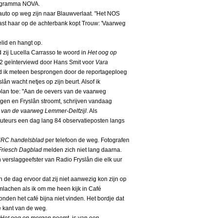
programma NOVA.
 auto op weg zijn naar Blauwverlaat. "Het NOS
st haar op de achterbank kopt Trouw: 'Vaarweg
lid en hangt op.
zij Lucella Carrasso te woord in
Het oog op
 2 geïnterviewd door Hans Smit voor
Vara
d ik meteen besprongen door de reportageploeg
 wacht netjes op zijn beurt. Alsof ik
 plan toe: "Aan de oevers van de vaarweg
gen en Fryslân stroomt, schrijven vandaag
e van de vaarweg Lemmer-Delfzijl
. Als
teurs een dag lang 84 observatieposten langs
RC handelsblad
per telefoon de weg. Fotografen
Friesch Dagblad
melden zich niet lang daarna.
verslaggeefster van Radio Fryslân die elk uur
 de dag ervoor dat zij niet aanwezig kon zijn op
lachen als ik om me heen kijk in Café
onden het café bijna niet vinden. Het bordje dat
e kant van de weg.