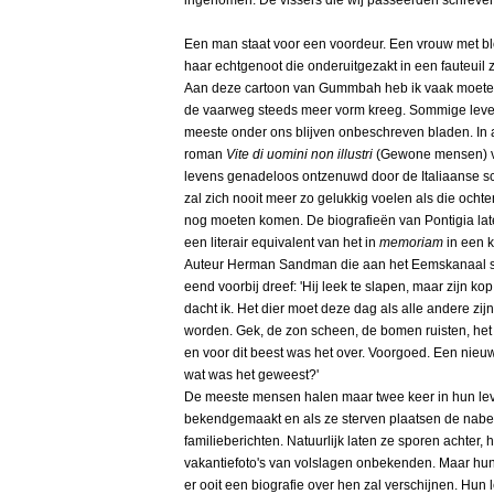
ingenomen. De vissers die wij passeerden schreven 
Een man staat voor een voordeur. Een vrouw met bl
haar echtgenoot die onderuitgezakt in een fauteuil zit: "
Aan deze cartoon van Gummbah heb ik vaak moeten
de vaarweg steeds meer vorm kreeg. Sommige leve
meeste onder ons blijven onbeschreven bladen. In ac
roman
Vite di uomini non illustri
(Gewone mensen) vo
levens genadeloos ontzenuwd door de Italiaanse sch
zal zich nooit meer zo gelukkig voelen als die ochte
nog moeten komen. De biografieën van Pontigia laten
een literair equivalent van het in
memoriam
in een k
Auteur Herman Sandman die aan het Eemskanaal sl
eend voorbij dreef: 'Hij leek te slapen, maar zijn ko
dacht ik. Het dier moet deze dag als alle andere zij
worden. Gek, de zon scheen, de bomen ruisten, het
en voor dit beest was het over. Voorgoed. Een nieu
wat was het geweest?'
De meeste mensen halen maar twee keer in hun lev
bekendgemaakt en als ze sterven plaatsen de nabe
familieberichten. Natuurlijk laten ze sporen achter, 
vakantiefoto's van volslagen onbekenden. Maar hun
er ooit een biografie over hen zal verschijnen. Hun l