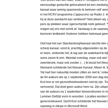
'Een droom van een idee,' zoals K. Schippers het in
eenvoudige gedachte geëscaleerd tot een
mediahy
kanaal waar weinig spannends te beleven valt' wer
in het NCRV programma
Cappuccino
op Radio 2. I
hij al deze aandacht aan verdiend? Niet alleen wij
pers op plekken waar ogenschijnlijk niets gebeurt. "
vragen wij ons met schrik af. Vandaag is de vaarw
bevroren testbeeld. Anderen hebben helemaal geen
Ooit had het van Starckenborghkanaal slechts één aa
scherp kanaal, vond ik, prachtig uitgesneden op de ka
er heen, verkende het, ik lag aan de waterkant te k
soms zwom ik erin. Meestal overdag, maar ook wel '
zwembroek, maar ook zonder. (…) Ik bezat het Nieu
Niemand schilderde het Nieuwe Kanaal. Alleen ik. Me
'Hij had hier natuurlijk moeten zitten en niet ik,' n
de 84 auteurs die op 1 september 2006 een dag doo
Krol kon er om gezondheidsredenen niet bij zijn. Toc
vernoemd. Dat doet geen auteur hem na. Zijn uitspr
van de auteurs na 1 september binnenstromen in m
Lemmer-Delfzijl vorm in woorden. Locaties worden
gereconstrueerd. Gerrit Krol schilderde het Nieuwe K
vaarweg in elkaar in
Microsoft Word
.