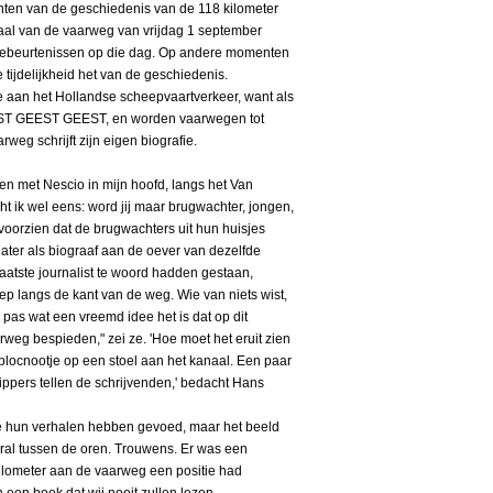
unten van de geschiedenis van de 118 kilometer
haal van de vaarweg van vrijdag 1 september
gebeurtenissen op die dag. Op andere momenten
 tijdelijkheid het van de geschiedenis.
 aan het Hollandse scheepvaartverkeer, want als
GEEST GEEST GEEST, en worden vaarwegen tot
eg schrijft zijn eigen biografie.
, en met Nescio in mijn hoofd, langs het Van
t ik wel eens: word jij maar brugwachter, jongen,
oorzien dat de brugwachters uit hun huisjes
later als biograaf aan de oever van dezelfde
aatste journalist te woord hadden gestaan,
ep langs de kant van de weg. Wie van niets wist,
 pas wat een vreemd idee het is dat op dit
eg bespieden," zei ze. 'Hoe moet het eruit zien
locnootje op een stoel aan het kanaal. Een paar
ippers tellen de schrijvenden,' bedacht Hans
e hun verhalen hebben gevoed, maar het beeld
ooral tussen de oren. Trouwens. Er was een
ilometer aan de vaarweg een positie had