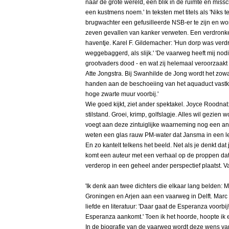
naar de grote wereld, een blik in de ruimte en miss
een kustmens noem.' In teksten met titels als 'Niks te
brugwachter een gefusilleerde NSB-er te zijn en w
zeven gevallen van kanker verweten. Een verdronke
haventje. Karel F. Gildemacher: 'Hun dorp was ver
weggebaggerd, als slijk.' 'De vaarweg heeft mij nodi
grootvaders dood - en wat zij helemaal veroorzaakt he
Atte Jongstra. Bij Swanhilde de Jong wordt het zowaa
handen aan de beschoeiing van het aquaduct vastk
hoge zwarte muur voorbij.'
Wie goed kijkt, ziet ander spektakel. Joyce Roodnat
stilstand. Groei, krimp, golfslagje. Alles wil gezie
voegt aan deze zintuiglijke waarneming nog een and
weten een glas rauw PM-water dat Jansma in een le
En zo kantelt telkens het beeld. Net als je denkt dat
komt een auteur met een verhaal op de proppen dat 
verderop in een geheel ander perspectief plaatst. 
'Ik denk aan twee dichters die elkaar lang belden:
Groningen en Arjen aan een vaarweg in Delft. Marc
liefde en literatuur: 'Daar gaat de Esperanza voorbij!'
Esperanza aankomt.' Toen ik het hoorde, hoopte ik 
In de biografie van de vaarweg wordt deze wens v