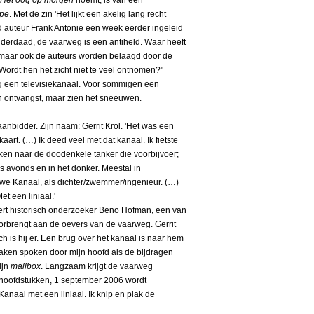
Het oog op morgen
noemt, is van een
pe
. Met de zin 'Het lijkt een akelig lang recht
d auteur Frank Antonie een week eerder ingeleid
nderdaad, de vaarweg is een antiheld. Waar heeft
, maar ook de auteurs worden belaagd door de
Wordt hen het zicht niet te veel ontnomen?"
eg een televisiekanaal. Voor sommigen een
 ontvangst, maar zien het sneeuwen.
nbidder. Zijn naam: Gerrit Krol. 'Het was een
art. (…) Ik deed veel met dat kanaal. Ik fietste
ijken naar de doodenkele tanker die voorbijvoer;
s avonds en in het donker. Meestal in
we Kanaal, als dichter/zwemmer/ingenieur. (…)
t een liniaal.'
oteert historisch onderzoeker Beno Hofman, een van
rbrengt aan de oevers van de vaarweg. Gerrit
h is hij er. Een brug over het kanaal is naar hem
aken spoken door mijn hoofd als de bijdragen
ijn
mailbox
. Langzaam krijgt de vaarweg
 hoofdstukken, 1 september 2006 wordt
anaal met een liniaal. Ik knip en plak de