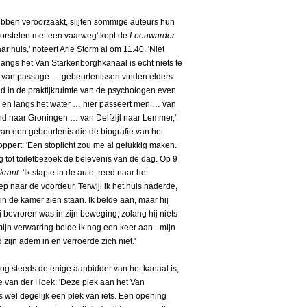
ebben veroorzaakt, slijten sommige auteurs hun
 worstelen met een vaarweg' kopt de
Leeuwarder
r huis,' noteert Arie Storm al om 11.40. 'Niet
 langs het Van Starkenborghkanaal is echt niets te
aats van passage … gebeurtenissen vinden elders
eld in de praktijkruimte van de psychologen even
op en langs het water … hier passeert men … van
nd naar Groningen … van Delfzijl naar Lemmer,'
m van een gebeurtenis die de biografie van het
ppert: 'Een stoplicht zou me al gelukkig maken.
ng tot toiletbezoek de belevenis van de dag. Op 9
krant
: 'Ik stapte in de auto, reed naar het
ep naar de voordeur. Terwijl ik het huis naderde,
n de kamer zien staan. Ik belde aan, maar hij
 bevroren was in zijn beweging; zolang hij niets
n mijn verwarring belde ik nog een keer aan - mijn
ijn adem in en verroerde zich niet.'
 nog steeds de enige aanbidder van het kanaal is,
se van der Hoek: 'Deze plek aan het Van
 wel degelijk een plek van iets. Een opening