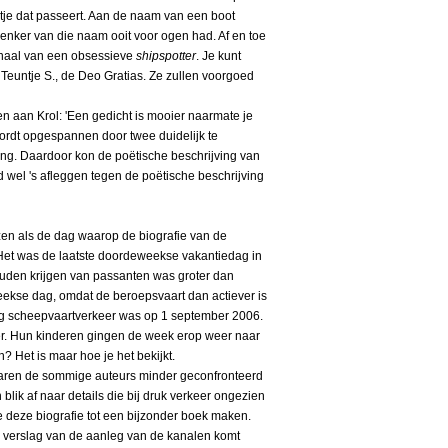
otje dat passeert. Aan de naam van een boot
nker van die naam ooit voor ogen had. Af en toe
urnaal van een obsessieve
shipspotter
. Je kunt
De Teuntje S., de Deo Gratias. Ze zullen voorgoed
n aan Krol: 'Een gedicht is mooier naarmate je
wordt opgespannen door twee duidelijk te
ng. Daardoor kon de poëtische beschrijving van
wel 's afleggen tegen de poëtische beschrijving
en als de dag waarop de biografie van de
et was de laatste doordeweekse vakantiedag in
uden krijgen van passanten was groter dan
eekse dag, omdat de beroepsvaart dan actiever is
inig scheepvaartverkeer was op 1 september 2006.
r. Hun kinderen gingen de week erop weer naar
 Het is maar hoe je het bekijkt.
waren de sommige auteurs minder geconfronteerd
lik af naar details die bij druk verkeer ongezien
die deze biografie tot een bijzonder boek maken.
h verslag van de aanleg van de kanalen komt