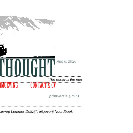
Aug 6, 2026
“The essay is the most intelligent form of thinking witho
printversie (PDF)
aarweg Lemmer-Delfzijl', uitgeverij Noordboek,