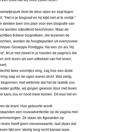
een boek dat wij nooit zullen lezen.
oemetjesjurk doet de deur open en zegt tegen
Het is je biograaf en hij kijkt niet al te vrolijk."
 denken toen ons plan voor een biografie van
ns worden uitputtend beschreven. Maar de
httien fictieve biografieën, die tezamen de
rmen, worden de hoogtepunten uit evenzoveel
rijver Giuseppe Pontiggia. Na een zin als 'Hij
nd', tel je met zweet in je handen de pagina's die
 zich lezen als een uittreksel van het leven,
rant.
echts twee voorntjes ving, zag hoe een dode
p hing slap en de ogen waren dicht. Wat zielig,
n begonnen, niet wetende dat het de laatste zou
 water golfde, wij gingen gewoon door met leven
we kans zou er nooit meer komen. Dit was het en
en de krant. Hun geboorte wordt
staanden een rouwadvertentie op de pagina met
herinneringen. Ze staan als figuranten op
 leven heeft geen nieuwswaarde, laat staan dat
even lijkt een 'akelig lang recht kanaal waar