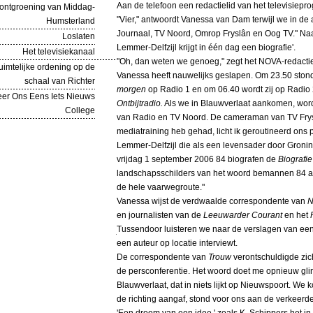
Aan de telefoon een redactielid van het televisie
ontgroening van Middag-
"Vier," antwoordt Vanessa van Dam terwijl we in de
Humsterland
Journaal, TV Noord, Omrop Fryslân en Oog TV." Naa
Loslaten
Lemmer-Delfzijl krijgt in één dag een biografie'.
Het televisiekanaal
"Oh, dan weten we genoeg," zegt het NOVA-redactie
imtelijke ordening op de
Vanessa heeft nauwelijks geslapen. Om 23.50 stond 
schaal van Richter
morgen
op Radio 1 en om 06.40 wordt zij op Radio
eer Ons Eens Iets Nieuws
Ontbijtradio.
Als we in Blauwverlaat aankomen, wor
College
van Radio en TV Noord. De cameraman van TV Fryslân
mediatraining heb gehad, licht ik geroutineerd ons
Lemmer-Delfzijl die als een levensader door Gronin
vrijdag 1 september 2006 84 biografen de
Biografi
landschapsschilders van het woord bemannen 84 au
de hele vaarwegroute."
Vanessa wijst de verdwaalde correspondente van
N
en journalisten van de
Leeuwarder Courant
en het
Tussendoor luisteren we naar de verslagen van een 
een auteur op locatie interviewt.
De correspondente van
Trouw
verontschuldigde zich
de persconferentie. Het woord doet me opnieuw glim
Blauwverlaat, dat in niets lijkt op Nieuwspoort. We k
de richting aangaf, stond voor ons aan de verkeerd