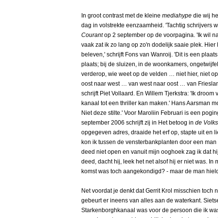
In groot contrast met de kleine
mediahype
die wij h
dag in volstrekte eenzaamheid. 'Tachtig schrijvers
Courant
op 2 september op de voorpagina. 'Ik wil naa
vaak zat ik zo lang op zo'n dodelijk saaie plek. Hier
beleven,' schrijft Fons van Wanroij. 'Dit is een pl
plaats; bij de sluizen, in de woonkamers, ongetwijf
verderop, wie weet op de velden … niet hier, niet 
oost naar west … van west naar oost … van Friesla
schrijft Piet Vollaard. En Willem Tjerkstra: 'Ik droo
kanaal tot een thriller kan maken.' Hans Aarsman mo
Niet deze stilte.' Voor Maroliin Februari is een pogi
september 2006 schrijft zij in Het betoog in
de Volks
opgegeven adres, draaide het erf op, stapte uit en li
kon ik tussen de vensterbankplanten door een man i
deed niet open en vanuit mijn ooghoek zag ik dat hij
deed, dacht hij, leek het net alsof hij er niet was. I
komst was toch aangekondigd? - maar de man hield z
Net voordat je denkt dat Gerrit Krol misschien toch
gebeurt er ineens van alles aan de waterkant. Siet
Starkenborghkanaal was voor de persoon die ik was