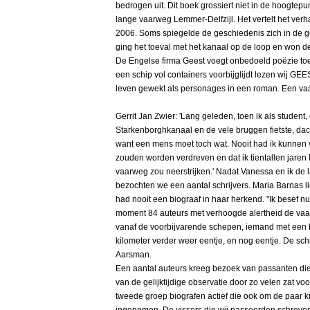
bedrogen uit. Dit boek grossiert niet in de hoogtep
lange vaarweg Lemmer-Delfzijl. Het vertelt het ver
2006. Soms spiegelde de geschiedenis zich in de 
ging het toeval met het kanaal op de loop en won de
De Engelse firma Geest voegt onbedoeld poëzie toe
een schip vol containers voorbijglijdt lezen wij 
leven gewekt als personages in een roman. Een vaarw
Gerrit Jan Zwier: 'Lang geleden, toen ik als student
Starkenborghkanaal en de vele bruggen fietste, dach
want een mens moet toch wat. Nooit had ik kunnen v
zouden worden verdreven en dat ik tientallen jaren 
vaarweg zou neerstrijken.' Nadat Vanessa en ik de l
bezochten we een aantal schrijvers. Maria Barnas li
had nooit een biograaf in haar herkend. "Ik besef nu
moment 84 auteurs met verhoogde alertheid de vaarw
vanaf de voorbijvarende schepen, iemand met een b
kilometer verder weer eentje, en nog eentje. De sch
Aarsman.
Een aantal auteurs kreeg bezoek van passanten di
van de gelijktijdige observatie door zo velen zat v
tweede groep biografen actief die ook om de paar k