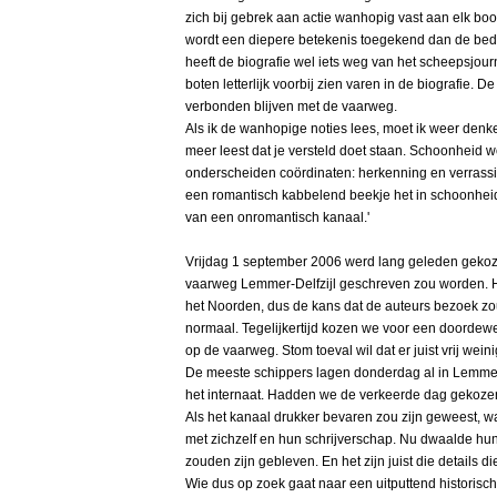
zich bij gebrek aan actie wanhopig vast aan elk bo
wordt een diepere betekenis toegekend dan de bede
heeft de biografie wel iets weg van het scheepsjo
boten letterlijk voorbij zien varen in de biografie. 
verbonden blijven met de vaarweg.
Als ik de wanhopige noties lees, moet ik weer denke
meer leest dat je versteld doet staan. Schoonheid 
onderscheiden coördinaten: herkenning en verrassi
een romantisch kabbelend beekje het in schoonheid 
van een onromantisch kanaal.'
Vrijdag 1 september 2006 werd lang geleden gekoz
vaarweg Lemmer-Delfzijl geschreven zou worden. H
het Noorden, dus de kans dat de auteurs bezoek zo
normaal. Tegelijkertijd kozen we voor een doordew
op de vaarweg. Stom toeval wil dat er juist vrij we
De meeste schippers lagen donderdag al in Lemme
het internaat. Hadden we de verkeerde dag gekozen?
Als het kanaal drukker bevaren zou zijn geweest, 
met zichzelf en hun schrijverschap. Nu dwaalde hun b
zouden zijn gebleven. En het zijn juist die details 
Wie dus op zoek gaat naar een uitputtend historisc