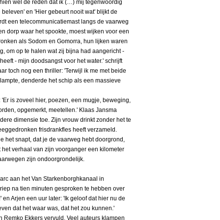
chien wel de reden dat ik (…) mij tegenwoordig
 beleven' en 'Hier gebeurt nooit wat' blijkt de
ordt een telecommunicatiemast langs de vaarweg
n dorp waar het spookte, moest wijken voor een
dronken als Sodom en Gomorra, hun lijken waren
g, om op te halen wat zij bijna had aangericht -
eft - mijn doodsangst voor het water.' schrijft
r toch nog een thriller: 'Terwijl ik me met beide
lampte, denderde het schip als een massieve
: 'Er is zoveel hier, poezen, een mugje, beweging,
n worden, opgemerkt, meetellen.' Klaas Jansma
ere dimensie toe. Zijn vrouw drinkt zonder het te
eggedronken frisdrankfles heeft verzameld.
 je het snapt, dat je de vaarweg hebt doorgrond,
het verhaal van zijn voorganger een kilometer
Vaarwegen zijn ondoorgrondelijk.
 Marc aan het Van Starkenborghkanaal in
 riep na tien minuten gesproken te hebben over
 en Arjen een uur later: 'Ik geloof dat hier nu de
even dat het waar was, dat het zou kunnen.'
an Remko Ekkers vervuld. Veel auteurs klampen