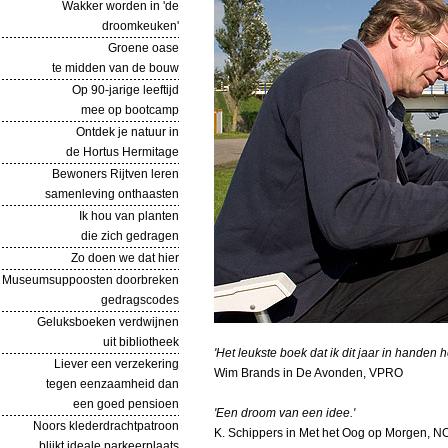
Wakker worden in 'de
droomkeuken'
Groene oase
te midden van de bouw
Op 90-jarige leeftijd
mee op bootcamp
Ontdek je natuur in
de Hortus Hermitage
Bewoners Rijtven leren
samenleving onthaasten
Ik hou van planten
die zich gedragen
Zo doen we dat hier
Museumsuppoosten doorbreken
gedragscodes
Geluksboeken verdwijnen
uit bibliotheek
'Het leukste boek dat ik dit jaar in handen 
Liever een verzekering
Wim Brands in De Avonden, VPRO
tegen eenzaamheid dan
een goed pensioen
'Een droom van een idee.'
Noors klederdrachtpatroon
K. Schippers in Met het Oog op Morgen, N
blijkt ideale parkeerplaats