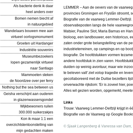
Als bacterie denk ik daar
LEMMER – Aan de oevers van de vaarweg L
heel anders over
provincies Groningen en Fryslân stroomt, 
Bomen nemen biecht af
Biografie van de vaarweg Lemmer-Delfzijl
in natuurgebied
observatieposten langs de hele vaarwegrou
Wandelaars bouwen mee aan
Matsier, Pauline Slot, Maria Barnas en Ha
virtueel oorlogsmonument
bioloog, een landbouwer, een historicus, 
zaten onder grote belangstelling van de pe
Groeten uit Hardanger
industrieterreinen, op campings en op boo
Industriële souvenirs
biografie. De hoofdstukken vormen tezamen 
Museumbezoekers
andere hoofdstuk in zien varen. Hoofdstuktite
lopen gezamenlijk virtueel
duiden op weinig avontuur, maar wie inzoo
naar Santiago
te beleven valt' ziet volop tragedie en lev
Mammoeten steken
gecollaboreerd met de Duitse bezetters ti
de Noordzee over per ferry
onverwachte rijkdom: 'Er is zoveel hier, poe
Nothing but the sea between us
Alles wil gezien worden, opgemerkt, meetel
Geisha verschijnt aan ouderen
in glazenwassersgondel
Links
Wijkbewoners ruilen
Trouw: Vaarweg Lemmer-Delfzijl krijgt in é
300.000 suikerzakjes
Biografie van de Vaarweg op Google Book
Kon ik maar 1:1 een
overzichtstentoonstelling van
© Sjaak Langenberg & Vanessa van Dam,
mijn gedachten maken