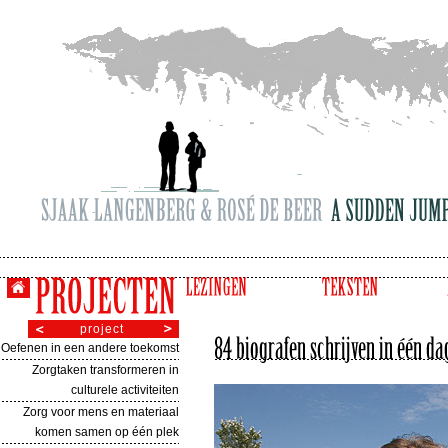
project
Oefenen in een andere toekomst
Zorgtaken transformeren in
culturele activiteiten
Zorg voor mens en materiaal
komen samen op één plek