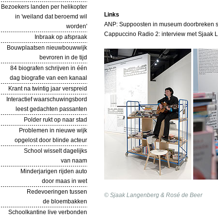
Bezoekers landen per helikopter
Links
in 'weiland dat beroemd wil
ANP: Suppoosten in museum doorbreken st
worden'
Cappuccino Radio 2: interview met Sjaak 
Inbraak op afspraak
Bouwplaatsen nieuwbouwwijk
bevroren in de tijd
84 biografen schrijven in één
dag biografie van een kanaal
Krant na twintig jaar verspreid
Interactief waarschuwingsbord
leest gedachten passanten
Polder rukt op naar stad
Problemen in nieuwe wijk
opgelost door blinde acteur
School wisselt dagelijks
van naam
Minderjarigen rijden auto
door maas in wet
Redevoeringen tussen
© Sjaak Langenberg & Rosé de Beer
de bloembakken
Schoolkantine live verbonden