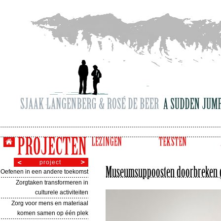
project
Oefenen in een andere toekomst
Zorgtaken transformeren in
culturele activiteiten
Zorg voor mens en materiaal
komen samen op één plek