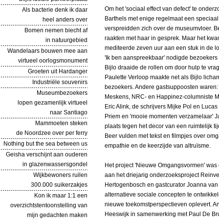
Om het 'sociaal effect van defect' te onde
Als bacterie denk ik daar
Barthels met enige regelmaat een speciaal 
heel anders over
verspreidden zich over de museumvloer. B
Bomen nemen biecht af
raakten met haar in gesprek. Maar het kwa
in natuurgebied
mediteerde zeven uur aan een stuk in de lo
Wandelaars bouwen mee aan
'Ik ben aanspreekbaar' nodigde bezoekers u
virtueel oorlogsmonument
Bijlo draaide de rollen om door hulp te vra
Groeten uit Hardanger
Paulette Verloop maakte net als Bijlo lich
Industriële souvenirs
bezoekers. Andere gastsuppoosten waren: 
Museumbezoekers
Meskens, NRC- en Happinez-columniste Ma
lopen gezamenlijk virtueel
Eric Alink, de schrijvers Mijke Pol en Luc
naar Santiago
Priem en 'mooie momenten verzamelaar' Ja
Mammoeten steken
plaats tegen het decor van een ruimtelijk 
de Noordzee over per ferry
Beer vulden met tekst en filmpjes over omg
Nothing but the sea between us
empathie en de keerzijde van altruïsme.
Geisha verschijnt aan ouderen
in glazenwassersgondel
Het project 'Nieuwe Omgangsvormen' was 
Wijkbewoners ruilen
aan het driejarig onderzoeksproject Reinve
300.000 suikerzakjes
Hertogenbosch en gastcurator Joanna van
alternatieve sociale concepten te ontwikke
Kon ik maar 1:1 een
nieuwe toekomstperspectieven oplevert. 
overzichtstentoonstelling van
Heeswijk in samenwerking met Paul De B
mijn gedachten maken