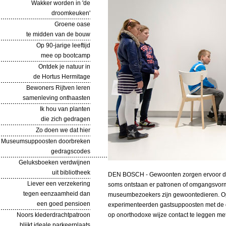
Wakker worden in 'de
droomkeuken'
Groene oase
te midden van de bouw
Op 90-jarige leeftijd
mee op bootcamp
Ontdek je natuur in
de Hortus Hermitage
Bewoners Rijtven leren
samenleving onthaasten
Ik hou van planten
die zich gedragen
Zo doen we dat hier
Museumsuppoosten doorbreken
gedragscodes
Geluksboeken verdwijnen
uit bibliotheek
DEN BOSCH - Gewoonten zorgen ervoor dat
Liever een verzekering
soms ontstaan er patronen of omgangsvormen 
tegen eenzaamheid dan
museumbezoekers zijn gewoontedieren. Op
een goed pensioen
experimenteerden gastsuppoosten met de 
Noors klederdrachtpatroon
op onorthodoxe wijze contact te leggen met
blijkt ideale parkeerplaats