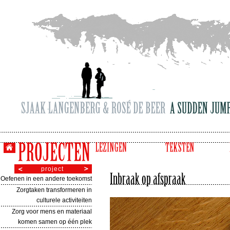
project
Oefenen in een andere toekomst
Zorgtaken transformeren in
culturele activiteiten
Zorg voor mens en materiaal
komen samen op één plek