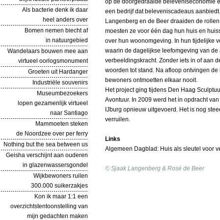
op de doorgedraaide beleveniseconomie en 
Als bacterie denk ik daar
een bedrijf dat beleveniscadeaus aanbied
heel anders over
Langenberg en de Beer draaiden de rollen
Bomen nemen biecht af
moesten ze voor één dag hun huis en huissle
in natuurgebied
over hun woonomgeving. In hun tijdelijke 
waarin de dagelijkse leefomgeving van de
Wandelaars bouwen mee aan
verbeeldingskracht. Zonder iets in of aan 
virtueel oorlogsmonument
woorden tot stand. Na afloop ontvingen de
Groeten uit Hardanger
bewoners ontmoetten elkaar nooit.
Industriële souvenirs
Het project ging tijdens Den Haag Sculptu
Museumbezoekers
Avontuur. In 2009 werd het in opdracht va
lopen gezamenlijk virtueel
IJburg opnieuw uitgevoerd. Het is nog steed
naar Santiago
verruilen.
Mammoeten steken
de Noordzee over per ferry
Links
Nothing but the sea between us
Algemeen Dagblad: Huis als sleutel voor v
Geisha verschijnt aan ouderen
in glazenwassersgondel
© Sjaak Langenberg & Rosé de Beer
Wijkbewoners ruilen
300.000 suikerzakjes
Kon ik maar 1:1 een
overzichtstentoonstelling van
mijn gedachten maken