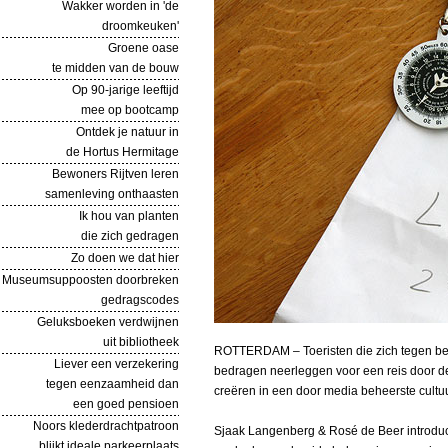
Wakker worden in 'de
droomkeuken'
Groene oase
te midden van de bouw
Op 90-jarige leeftijd
mee op bootcamp
Ontdek je natuur in
de Hortus Hermitage
Bewoners Rijtven leren
samenleving onthaasten
Ik hou van planten
die zich gedragen
Zo doen we dat hier
Museumsuppoosten doorbreken
gedragscodes
Geluksboeken verdwijnen
uit bibliotheek
ROTTERDAM – Toeristen die zich tegen beta
Liever een verzekering
bedragen neerleggen voor een reis door de 
tegen eenzaamheid dan
creëren in een door media beheerste cultu
een goed pensioen
Noors klederdrachtpatroon
Sjaak Langenberg & Rosé de Beer introduceer
blijkt ideale parkeerplaats